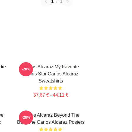
1
/
1
die
Carlos Alcaraz My Favorite
-20%
Tennis Star Carlos Alcaraz
Sweatshirts
37,67 € - 44,11 €
De
Carlos Alcaraz Beyond The
-20%
z
Baseline Carlos Alcaraz Posters