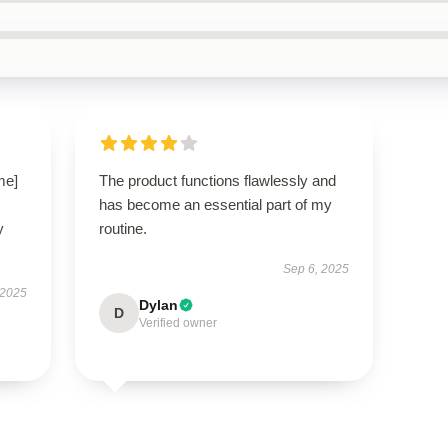
me]
The product functions flawlessly and
has become an essential part of my
y
routine.
Sep 6, 2025
 2025
Dylan
D
Verified owner