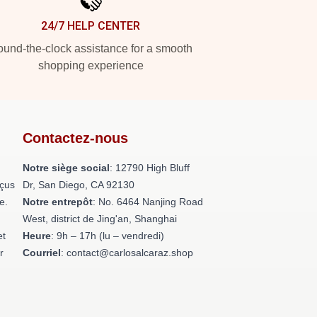
24/7 HELP CENTER
und-the-clock assistance for a smooth
shopping experience
Contactez-nous
Notre siège social
: 12790 High Bluff
nçus
Dr, San Diego, CA 92130
e.
Notre entrepôt
: No. 6464 Nanjing Road
West, district de Jing'an, Shanghai
et
Heure
: 9h – 17h (lu – vendredi)
r
Courriel
: contact@carlosalcaraz.shop