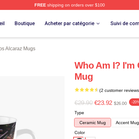
FREE
shipping on orders over $100
 Merch Store
il
Boutique
Acheter par catégorie
Suivi de c
os Alcaraz Mugs
Who Am I? I'm C
Mug
(2 customer reviews
€29.90
€23.92
-20
$26.00
Type
Ceramic Mug
Accent Mug
Color