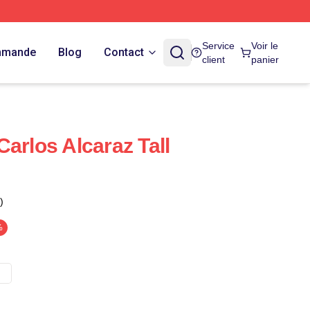
Service
Voir le
ommande
Blog
Contact
client
panier
arlos Alcaraz Tall
)
%