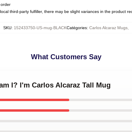
 order
ocal third-party fulfiller, there may be slight variances in the product r
SKU
:
152433750-US-mug-BLACK
Catégories
:
Carlos Alcaraz Mugs
,
What Customers Say
am I? I'm Carlos Alcaraz Tall Mug