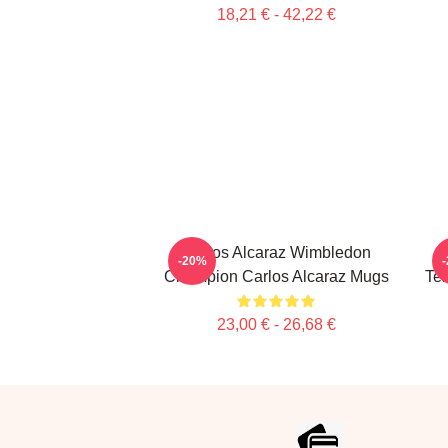
18,21 € - 42,22 €
Carlos Alcaraz Wimbledon
-20%
Champion Carlos Alcaraz Mugs
Ten
23,00 € - 26,68 €
Footer