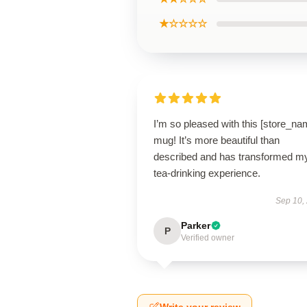
★☆☆☆☆
I’m so pleased with this [store_na
mug! It’s more beautiful than
described and has transformed m
tea-drinking experience.
Sep 10,
Parker
P
Verified owner