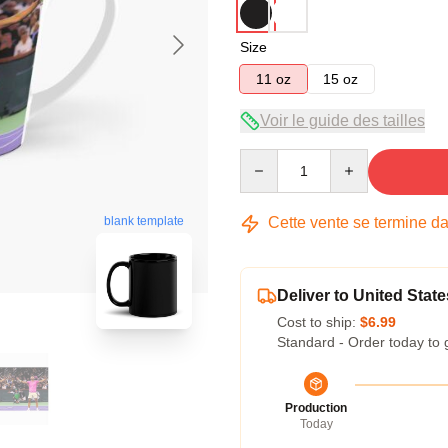
Size
11 oz
15 oz
Voir le guide des tailles
Quantity
Cette vente se termine d
blank template
Deliver to United State
Cost to ship:
$6.99
Standard - Order today to 
Production
Today