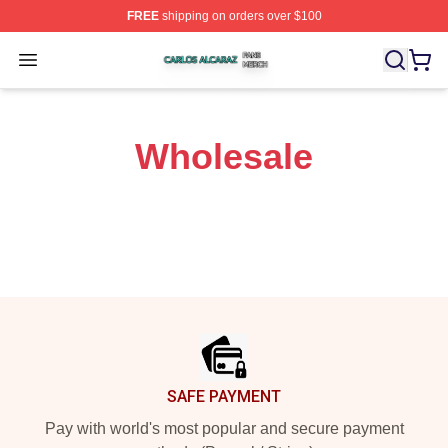
FREE
shipping on orders over $100
Carlos Alcaraz Shop ⚡️ Officially Licensed Carlos Alcar
Open menu
Wholesale
Footer
SAFE PAYMENT
Pay with world's most popular and secure payment