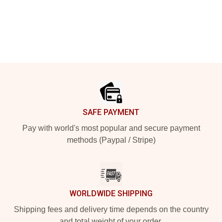
Footer
SAFE PAYMENT
Pay with world's most popular and secure payment
methods (Paypal / Stripe)
WORLDWIDE SHIPPING
Shipping fees and delivery time depends on the country
and total weight of your order.