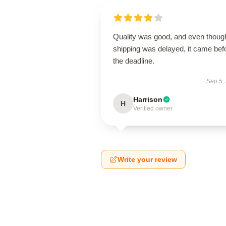
Quality was good, and even thoug
shipping was delayed, it came bef
the deadline.
Sep 5,
Harrison
H
Verified owner
Write your review