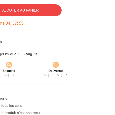
AJOUTER AU PANIER
ans
04
:
37
:
54
s
get by
Aug. 08 - Aug. 15
Shipping
Delivered
Aug. 04
Aug. 08 - Aug. 15
porte
tous les colis
e produit n'est pas reçu