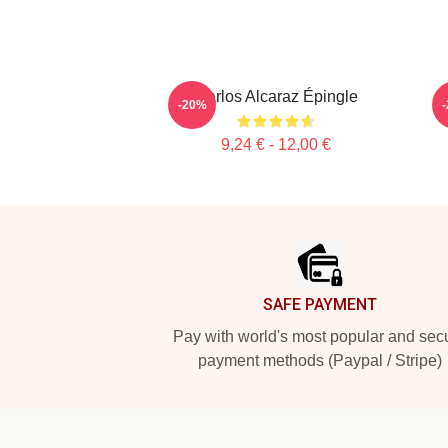
Carlos Alcaraz Épingle
-20%
9,24 € - 12,00 €
Footer
SAFE PAYMENT
Pay with world's most popular and sec
payment methods (Paypal / Stripe)