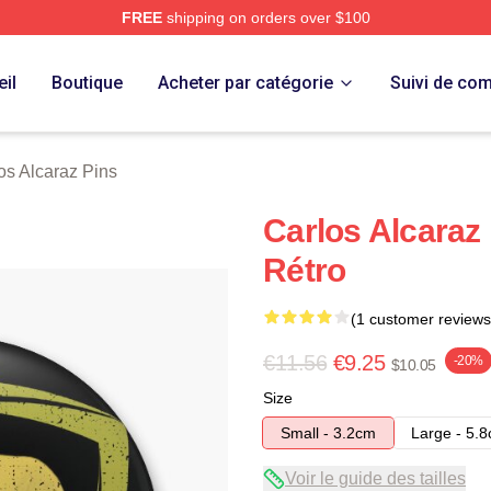
FREE
shipping on orders over $100
 Merch Store
il
Boutique
Acheter par catégorie
Suivi de c
os Alcaraz Pins
Carlos Alcaraz 
Rétro
(1 customer reviews
€11.56
€9.25
-20%
$10.05
Size
Small - 3.2cm
Large - 5.
Voir le guide des tailles