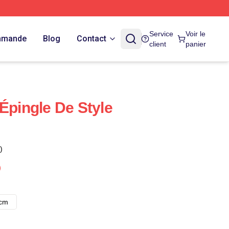
Service
Voir le
ommande
Blog
Contact
client
panier
Épingle De Style
)
8cm