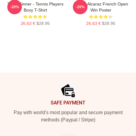
Team Sinner - Tennis Players
Carlos Alcaraz French Open
-20%
-20%
Boxy T-Shirt
Win Poster
26,63 €
$28.95
26,63 €
$28.95
Footer
SAFE PAYMENT
Pay with world's most popular and secure payment
methods (Paypal / Stripe)