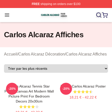
FREE
shipping on orders over $100
Carlos Alcaraz Shop ⚡️ Officially Licensed Carlos Alcar
Open menu
Carlos Alcaraz Affiches
Accueil
/
Carlos Alcaraz Décoration
/
Carlos Alcaraz Affiches
Carlos Alcaraz Tennis Star
Tennis Carlos Alcaraz Poster
-20%
-20%
Poster Canvas Art Modern Wall
Picture Print For Bedroom
18,21 € - 42,22 €
Decors 20x30cm