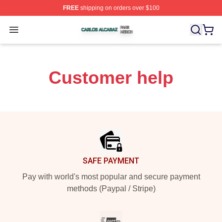
FREE
shipping on orders over $100
Carlos Alcaraz Shop ⚡️ Officially Licensed Carlos Alcar
Open menu
Customer help
Footer
SAFE PAYMENT
Pay with world's most popular and secure payment
methods (Paypal / Stripe)