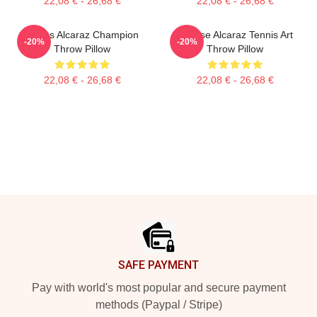
22,08 € - 26,68 €
22,08 € - 26,68 €
Carlos Alcaraz Champion
Intense Alcaraz Tennis Art
-20%
-20%
Throw Pillow
Throw Pillow
22,08 € - 26,68 €
22,08 € - 26,68 €
Footer
SAFE PAYMENT
Pay with world's most popular and secure payment
methods (Paypal / Stripe)