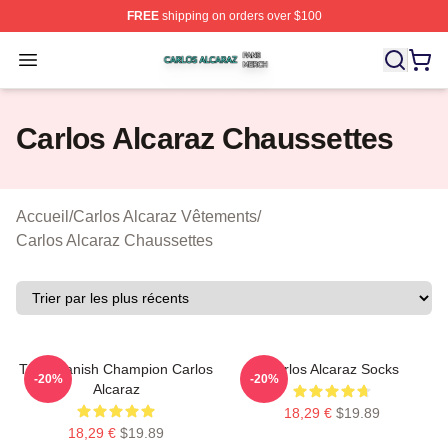
FREE
shipping on orders over $100
Carlos Alcaraz Shop ⚡️ Officially Licensed Carlos Alcar
Open menu
Carlos Alcaraz Chaussettes
Accueil
/
Carlos Alcaraz Vêtements
/
Carlos Alcaraz Chaussettes
The Spanish Champion Carlos
Carlos Alcaraz Socks
-20%
-20%
Alcaraz
18,29 €
$19.89
18,29 €
$19.89