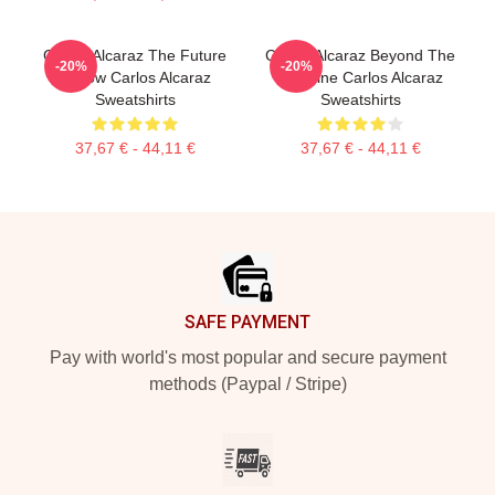
Carlos Alcaraz The Future
Carlos Alcaraz Beyond The
-20%
-20%
Is Now Carlos Alcaraz
Baseline Carlos Alcaraz
Sweatshirts
Sweatshirts
37,67 € - 44,11 €
37,67 € - 44,11 €
Footer
SAFE PAYMENT
Pay with world's most popular and secure payment
methods (Paypal / Stripe)