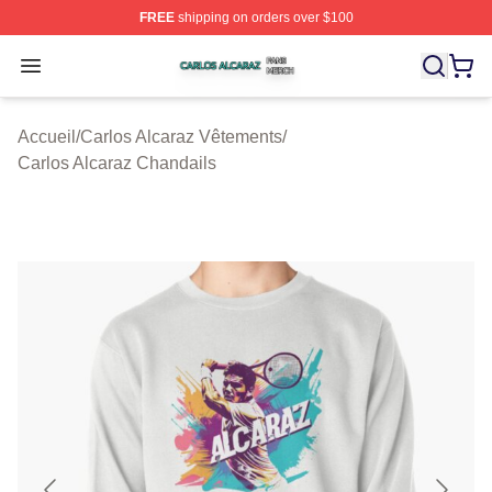
FREE
shipping on orders over $100
Carlos Alcaraz Shop ⚡️ Officially Licensed Carlos Alcar
Open menu
Accueil
/
Carlos Alcaraz Vêtements
/
Carlos Alcaraz Chandails