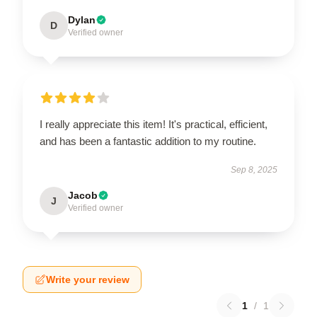
Dylan
D
Verified owner
I really appreciate this item! It's practical, efficient,
and has been a fantastic addition to my routine.
Sep 8, 2025
Jacob
J
Verified owner
Write your review
1
/
1