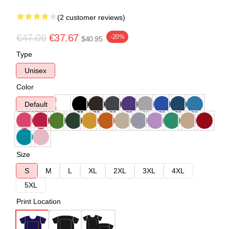
(2 customer reviews)
€47.09
€37.67
-20%
$40.95
Type
Unisex
Color
Default
Size
S
M
L
XL
2XL
3XL
4XL
5XL
Print Location