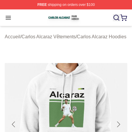
FREE
shipping on orders over $100
Carlos Alcaraz Shop ⚡️ Officially Licensed Carlos Alcar
Open menu
Accueil
/
Carlos Alcaraz Vêtements
/
Carlos Alcaraz Hoodies