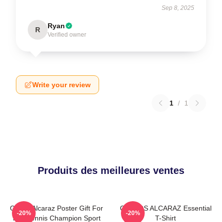
Sep 8, 2025
Ryan
R
Verified owner
Write your review
1
/
1
Produits des meilleures ventes
Carlos Alcaraz Poster Gift For
CARLOS ALCARAZ Essential
-20%
-20%
Him Tennis Champion Sport
T-Shirt