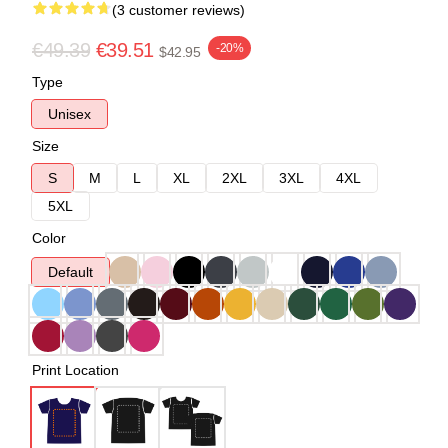
(3 customer reviews)
€49.39
€39.51
-20%
$42.95
Type
Unisex
Size
S
M
L
XL
2XL
3XL
4XL
5XL
Color
Default
Print Location