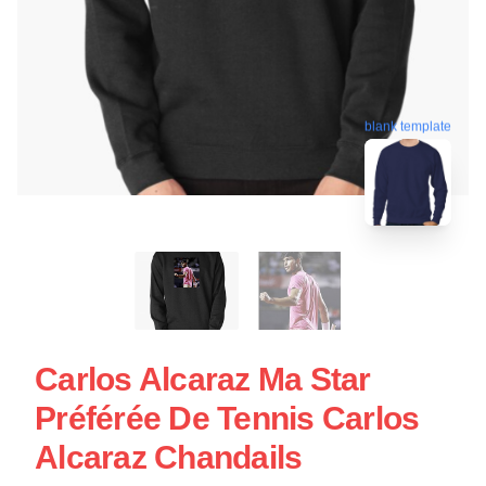
blank template
Carlos Alcaraz Ma Star
Préférée De Tennis Carlos
Alcaraz Chandails