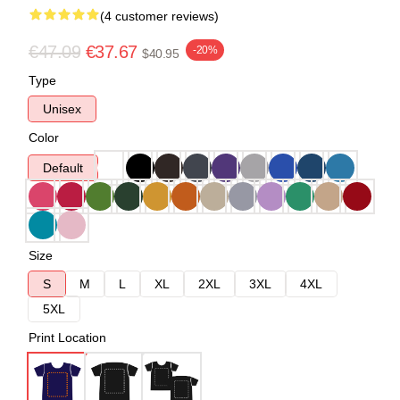
(4 customer reviews)
€47.09
€37.67
-20%
$40.95
Type
Unisex
Color
Default
Size
S
M
L
XL
2XL
3XL
4XL
5XL
Print Location