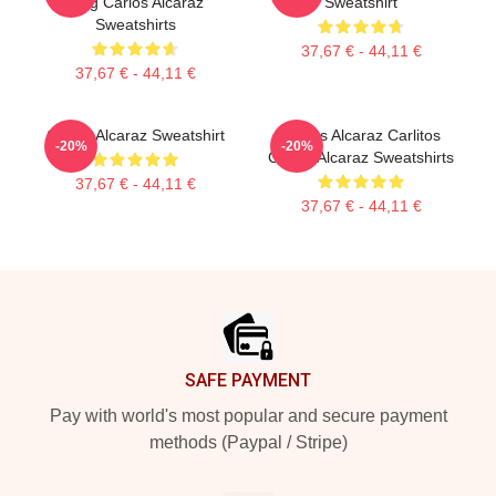
King Carlos Alcaraz
Sweatshirt
Sweatshirts
37,67 € - 44,11 €
37,67 € - 44,11 €
Carlos Alcaraz Sweatshirt
Carlos Alcaraz Carlitos
-20%
-20%
Carlos Alcaraz Sweatshirts
37,67 € - 44,11 €
37,67 € - 44,11 €
Footer
SAFE PAYMENT
Pay with world's most popular and secure payment
methods (Paypal / Stripe)