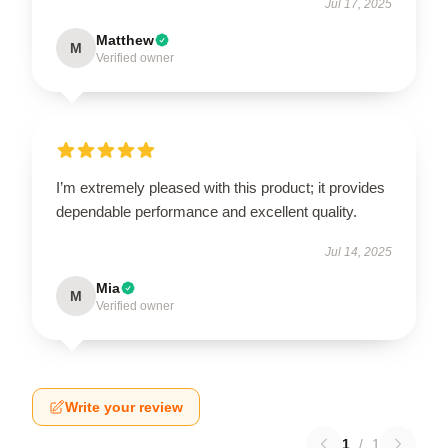
Jul 17, 2025
Matthew
M
Verified owner
I’m extremely pleased with this product; it provides
dependable performance and excellent quality.
Jul 14, 2025
Mia
M
Verified owner
Write your review
1
/
1