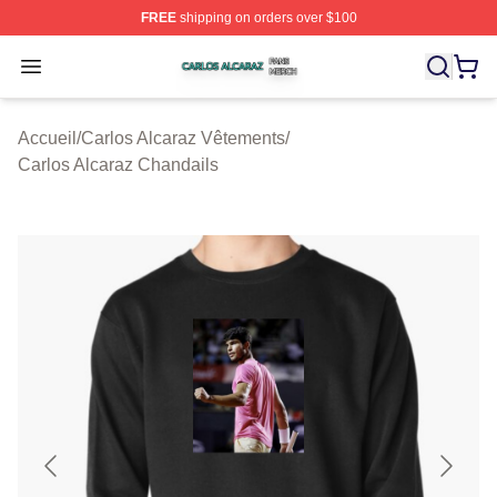
FREE
shipping on orders over $100
Carlos Alcaraz Shop ⚡️ Officially Licensed Carlos Alcar
Open menu
Accueil
/
Carlos Alcaraz Vêtements
/
Carlos Alcaraz Chandails