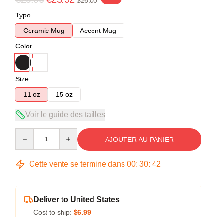
$26.00
Type
Ceramic Mug
Accent Mug
Color
Size
11 oz
15 oz
Voir le guide des tailles
Quantity
AJOUTER AU PANIER
Cette vente se termine dans
00
:
30
:
42
Deliver to United States
Cost to ship:
$6.99