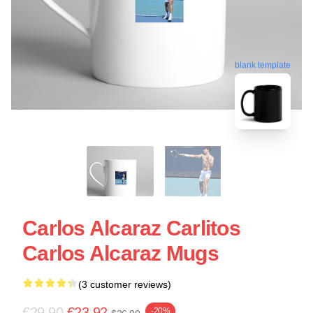
blank template
Carlos Alcaraz Carlitos
Carlos Alcaraz Mugs
(3 customer reviews)
€29.90
€23.92
-20%