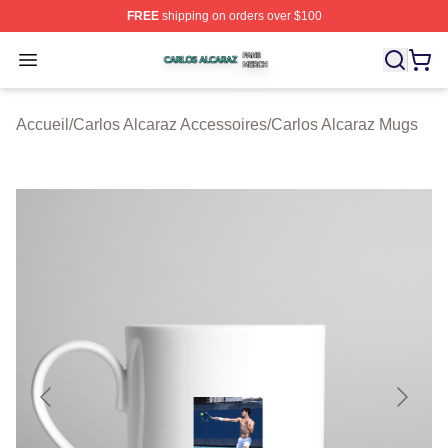
FREE
shipping on orders over $100
Carlos Alcaraz Shop ⚡️ Officially Licensed Carlos Alcar
Open menu
Accueil
/
Carlos Alcaraz Accessoires
/
Carlos Alcaraz Mugs