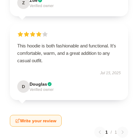
Zoe
Z
Verified owner
This hoodie is both fashionable and functional. It’s
comfortable, warm, and a great addition to any
casual outfit.
Jul 15, 2025
Douglas
D
Verified owner
Write your review
1
/
1