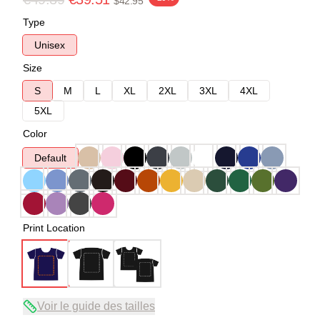
$42.95
Type
Unisex
Size
S
M
L
XL
2XL
3XL
4XL
5XL
Color
Default
Print Location
Voir le guide des tailles