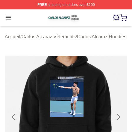
FREE
shipping on orders over $100
Carlos Alcaraz Shop ⚡️ Officially Licensed Carlos Alcar
Open menu
Accueil
/
Carlos Alcaraz Vêtements
/
Carlos Alcaraz Hoodies