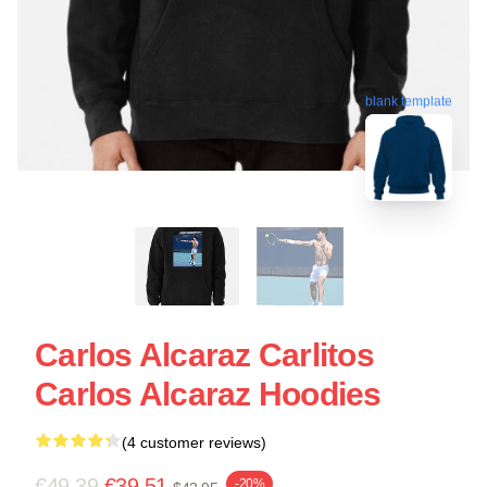
blank template
Carlos Alcaraz Carlitos
Carlos Alcaraz Hoodies
(4 customer reviews)
€49.39
€39.51
-20%