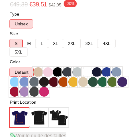
€49.39
€39.51
-20%
$42.95
Type
Unisex
Size
S
M
L
XL
2XL
3XL
4XL
5XL
Color
Default
Print Location
Voir le guide des tailles