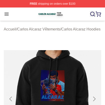
FREE
shipping on orders over $100
Carlos Alcaraz Shop ⚡️ Officially Licensed Carlos Alcar
Open menu
Accueil
/
Carlos Alcaraz Vêtements
/
Carlos Alcaraz Hoodies