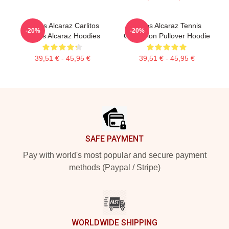
Carlos Alcaraz Carlitos
Carlos Alcaraz Tennis
-20%
-20%
Carlos Alcaraz Hoodies
Champion Pullover Hoodie
39,51 € - 45,95 €
39,51 € - 45,95 €
Footer
SAFE PAYMENT
Pay with world's most popular and secure payment
methods (Paypal / Stripe)
WORLDWIDE SHIPPING