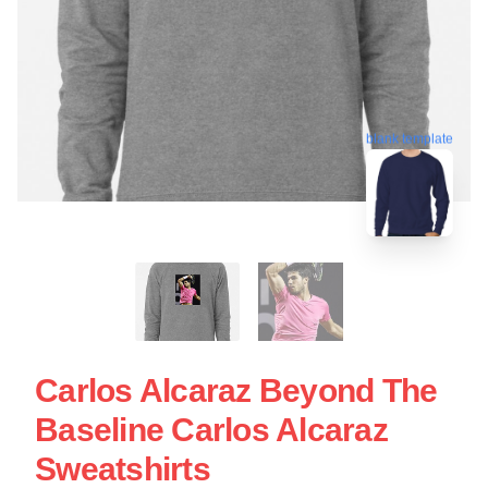
blank template
Carlos Alcaraz Beyond The
Baseline Carlos Alcaraz
Sweatshirts