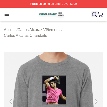
FREE
shipping on orders over $100
Carlos Alcaraz Shop ⚡️ Officially Licensed Carlos Alcar
Open menu
Accueil
/
Carlos Alcaraz Vêtements
/
Carlos Alcaraz Chandails