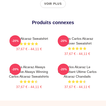
VOIR PLUS
Produits connexes
Carlos Alcaraz Sweatshirt
Tennis Carlos Alcaraz
-20%
-20%
Pullover Sweatshirt
37,67 € - 44,11 €
37,67 € - 44,11 €
Carlos Alcaraz Always
Carlos Alcaraz Le
-20%
-20%
Explosive Always Winning
Combattant Ultime Carlos
Carlos Alcaraz Sweatshirts
Alcaraz Chandails
37,67 € - 44,11 €
37,67 € - 44,11 €
Footer