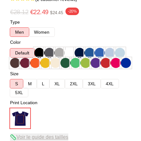
€28.12
€22.49
-20%
$24.45
Type
Men
Women
Color
Default
Size
S
M
L
XL
2XL
3XL
4XL
5XL
Print Location
Voir le guide des tailles