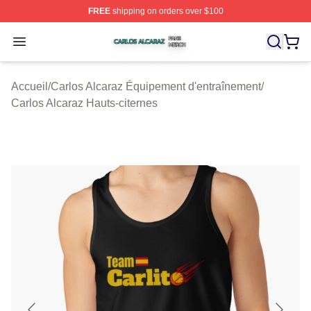
FREE
shipping on orders over $100
Carlos Alcaraz Shop ⚡️ Officially Licensed Carlos Alcar
Open menu
Accueil
/
Carlos Alcaraz Équipement d'entraînement
/
Carlos Alcaraz Hauts-citernes