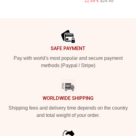
22,49 €
$24.45
Footer
SAFE PAYMENT
Pay with world's most popular and secure payment
methods (Paypal / Stripe)
WORLDWIDE SHIPPING
Shipping fees and delivery time depends on the country
and total weight of your order.