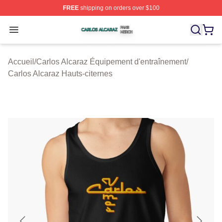
FREE
shipping on orders over $100
Carlos Alcaraz Shop ⚡️ Officially Licensed Carlos Alcar
Open menu
Accueil
/
Carlos Alcaraz Équipement d'entraînement
/
Carlos Alcaraz Hauts-citernes