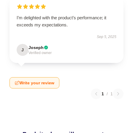
I’m delighted with the product’s performance; it
exceeds my expectations.
Sep 5, 2025
Joseph
J
Verified owner
Write your review
1
/
1