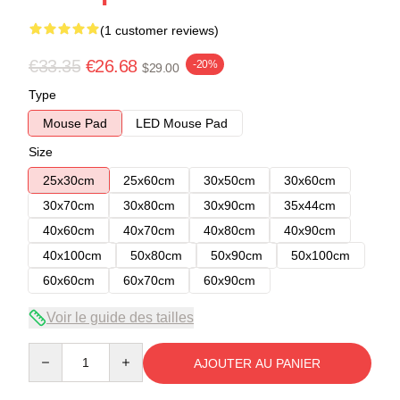
(1 customer reviews)
€33.35
€26.68
-20%
$29.00
Type
Mouse Pad
LED Mouse Pad
Size
25x30cm
25x60cm
30x50cm
30x60cm
30x70cm
30x80cm
30x90cm
35x44cm
40x60cm
40x70cm
40x80cm
40x90cm
40x100cm
50x80cm
50x90cm
50x100cm
60x60cm
60x70cm
60x90cm
Voir le guide des tailles
Quantity
AJOUTER AU PANIER