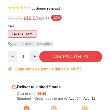
(4 customer reviews)
€24.78
€19.83
-20%
$21.55
Size
14x18x1.5cm
Voir le guide des tailles
Quantity
AJOUTER AU PANIER
Cette vente se termine dans
04
:
48
:
54
Deliver to United States
Cost to ship:
$6.99
Standard - Order today to get by
Aug. 04 - Aug. 11