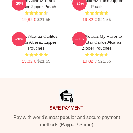
Carlos Alcaraz Tennis
Carlos Alcaraz Tenis Zipper
-20%
-20%
Winner Zipper Pouch
Pouch
19,82 €
$21.55
19,82 €
$21.55
Carlos Alcaraz Carlitos
Carlos Alcaraz My Favorite
-20%
-20%
Carlos Alcaraz Zipper
Tennis Star Carlos Alcaraz
Pouches
Zipper Pouches
19,82 €
$21.55
19,82 €
$21.55
Footer
SAFE PAYMENT
Pay with world's most popular and secure payment
methods (Paypal / Stripe)