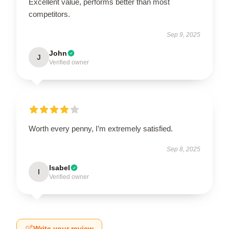
Excellent value, performs better than most
competitors.
Sep 9, 2025
John
J
Verified owner
Worth every penny, I’m extremely satisfied.
Sep 8, 2025
Isabel
I
Verified owner
Write your review