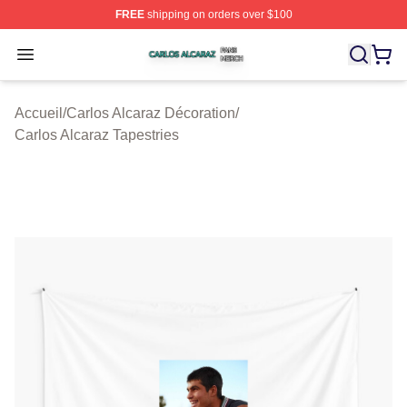
FREE
shipping on orders over $100
Carlos Alcaraz Shop ⚡️ Officially Licensed Carlos Alcar
Open menu
Accueil
/
Carlos Alcaraz Décoration
/
Carlos Alcaraz Tapestries