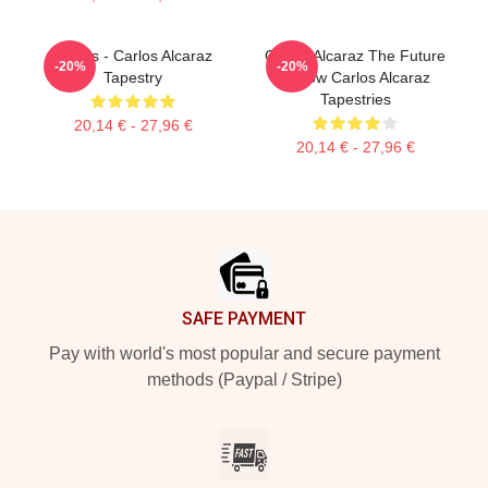
Tennis - Carlos Alcaraz
Carlos Alcaraz The Future
-20%
-20%
Tapestry
Is Now Carlos Alcaraz
Tapestries
20,14 € - 27,96 €
20,14 € - 27,96 €
Footer
SAFE PAYMENT
Pay with world's most popular and secure payment
methods (Paypal / Stripe)