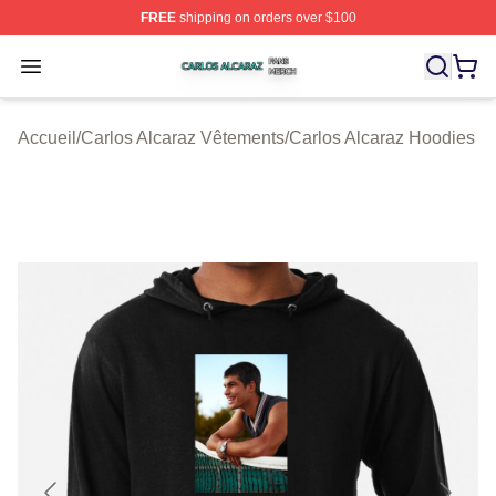
FREE
shipping on orders over $100
Carlos Alcaraz Shop ⚡️ Officially Licensed Carlos Alcar
Open menu
Accueil
/
Carlos Alcaraz Vêtements
/
Carlos Alcaraz Hoodies