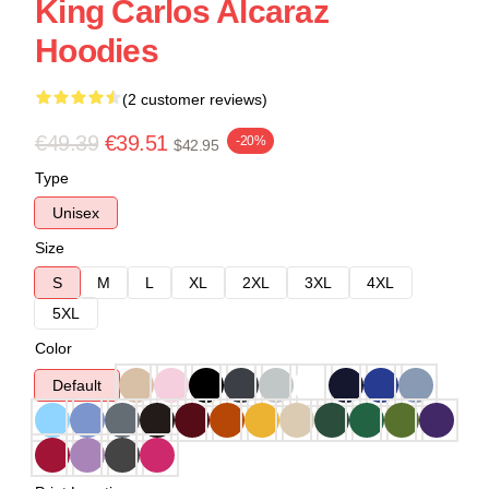
King Carlos Alcaraz
Hoodies
(2 customer reviews)
€49.39
€39.51
-20%
$42.95
Type
Unisex
Size
S
M
L
XL
2XL
3XL
4XL
5XL
Color
Default