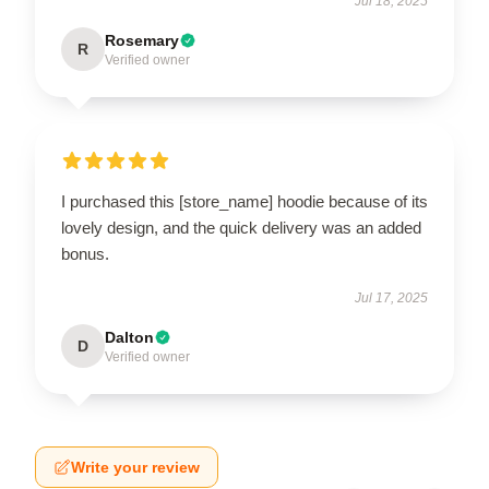
Jul 18, 2025
Rosemary
R
Verified owner
I purchased this [store_name] hoodie because of its
lovely design, and the quick delivery was an added
bonus.
Jul 17, 2025
Dalton
D
Verified owner
Write your review