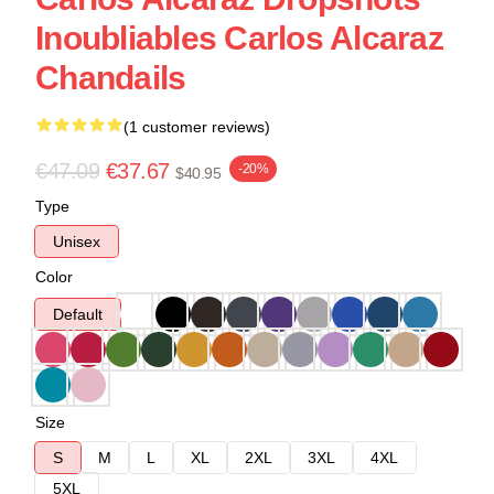
Inoubliables Carlos Alcaraz
Chandails
(1 customer reviews)
€47.09
€37.67
-20%
$40.95
Type
Unisex
Color
Default
Size
S
M
L
XL
2XL
3XL
4XL
5XL