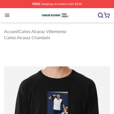
FREE
shipping on orders over $100
Carlos Alcaraz Shop ⚡️ Officially Licensed Carlos Alcar
Open menu
Accueil
/
Carlos Alcaraz Vêtements
/
Carlos Alcaraz Chandails