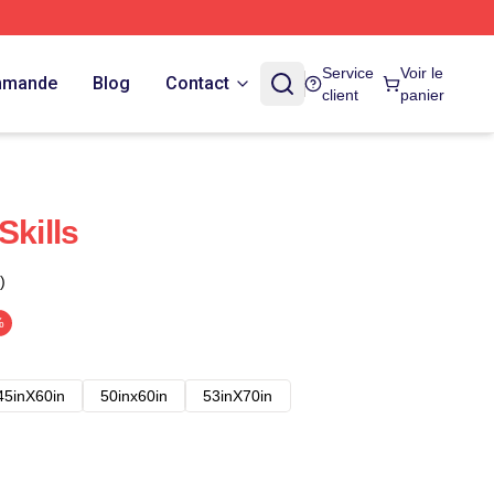
Service
Voir le
ommande
Blog
Contact
client
panier
Skills
)
%
45inX60in
50inx60in
53inX70in