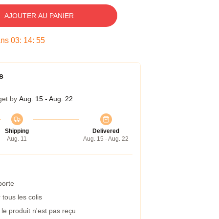
AJOUTER AU PANIER
ans
03
:
14
:
54
s
get by
Aug. 15 - Aug. 22
Shipping
Delivered
Aug. 11
Aug. 15 - Aug. 22
porte
tous les colis
e produit n'est pas reçu