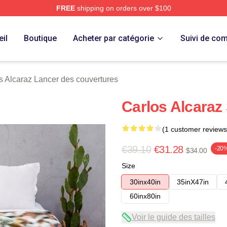
FREE
shipping on orders over $100
 Merch Store
il
Boutique
Acheter par catégorie
Suivi de c
s Alcaraz Lancer des couvertures
Carlos Alcaraz 
(1 customer reviews
€39.10
€31.28
-20
$34.00
Size
30inx40in
35inX47in
60inx80in
Voir le guide des tailles