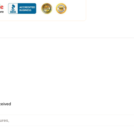
eceived
tures
,