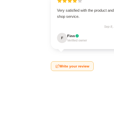
Very satisfied with the product and
shop service.
Sep 8,
Finn
F
Verified owner
Write your review