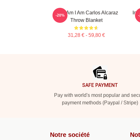
Who Am I Am Carlos Alcaraz
Int
-20%
Throw Blanket
31,28 € - 59,80 €
Footer
SAFE PAYMENT
Pay with world's most popular and sec
payment methods (Paypal / Stripe)
Notre société
Not