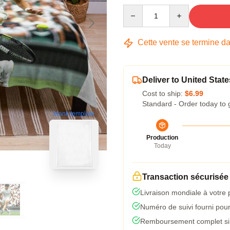
Quantity
Cette vente se termine d
Deliver to United State
Cost to ship:
$6.99
Standard - Order today to 
blank template
Production
Today
Transaction sécurisée
Livraison mondiale à votre 
Numéro de suivi fourni pour 
Remboursement complet si l