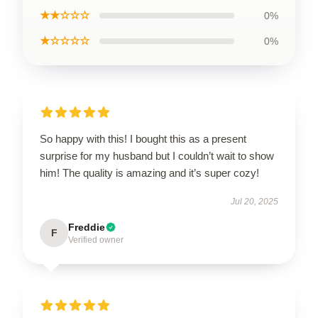
★★☆☆☆
0%
★☆☆☆☆
0%
So happy with this! I bought this as a present
surprise for my husband but I couldn’t wait to show
him! The quality is amazing and it’s super cozy!
Jul 20, 2025
Freddie
F
Verified owner