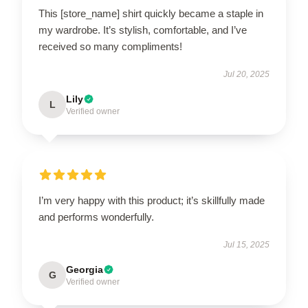
This [store_name] shirt quickly became a staple in
my wardrobe. It’s stylish, comfortable, and I’ve
received so many compliments!
Jul 20, 2025
Lily
L
Verified owner
I’m very happy with this product; it’s skillfully made
and performs wonderfully.
Jul 15, 2025
Georgia
G
Verified owner