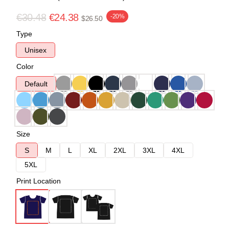
€30.48
€24.38
-20%
$26.50
Type
Unisex
Color
Default
Size
S
M
L
XL
2XL
3XL
4XL
5XL
Print Location