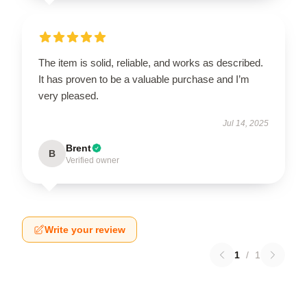
The item is solid, reliable, and works as described.
It has proven to be a valuable purchase and I’m
very pleased.
Jul 14, 2025
Brent
B
Verified owner
Write your review
1
/
1