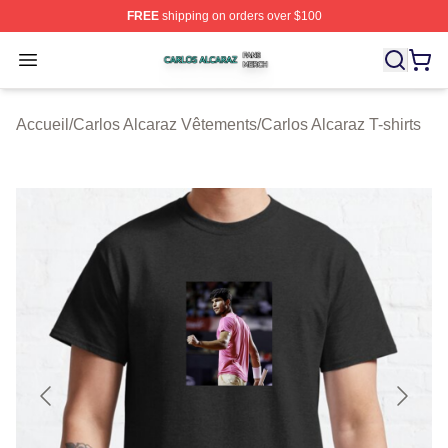
FREE
shipping on orders over $100
Carlos Alcaraz Shop ⚡️ Officially Licensed Carlos Alcar
Open menu
Accueil
/
Carlos Alcaraz Vêtements
/
Carlos Alcaraz T-shirts