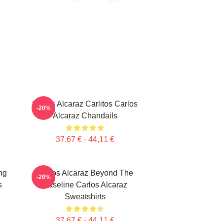
Carlos Alcaraz Carlitos Carlos
-20%
Alcaraz Chandails
37,67 € - 44,11 €
ng
Carlos Alcaraz Beyond The
-20%
s
Baseline Carlos Alcaraz
Sweatshirts
37,67 € - 44,11 €