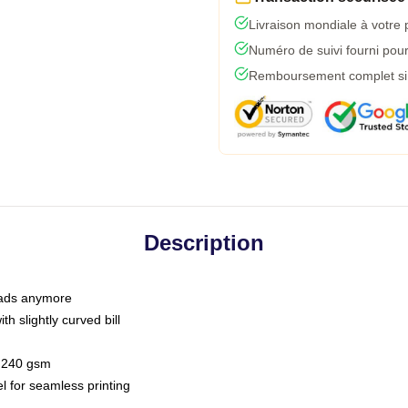
Livraison mondiale à votre 
Numéro de suivi fourni pour 
Remboursement complet si l
Description
 dads anymore
h slightly curved bill
 / 240 gsm
l for seamless printing