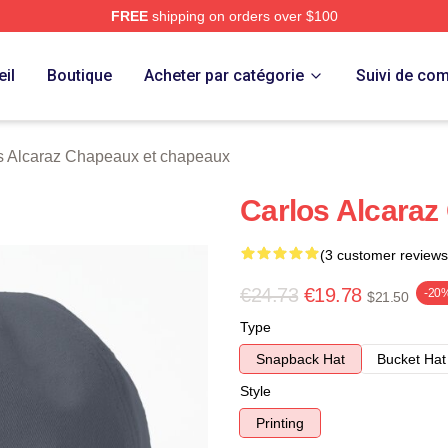
FREE
shipping on orders over $100
 Merch Store
il
Boutique
Acheter par catégorie
Suivi de c
s Alcaraz Chapeaux et chapeaux
Carlos Alcaraz
(3 customer reviews
€24.73
€19.78
-20
$21.50
Type
Snapback Hat
Bucket Hat
Style
Printing