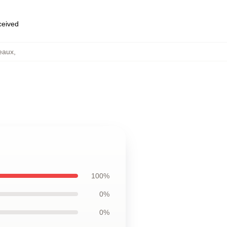
eceived
eaux
,
100%
0%
0%