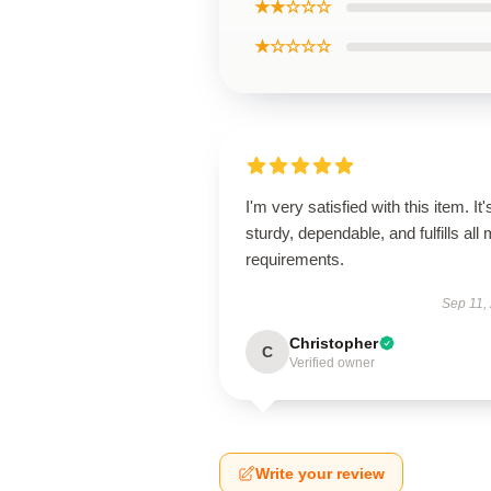
★★☆☆☆
★☆☆☆☆
I'm very satisfied with this item. It'
sturdy, dependable, and fulfills all
requirements.
Sep 11,
Christopher
C
Verified owner
Write your review