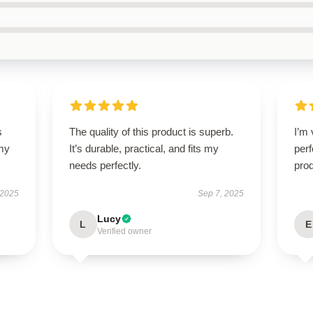
s
The quality of this product is superb.
I’m 
 my
It’s durable, practical, and fits my
perf
needs perfectly.
prod
 2025
Sep 7, 2025
Lucy
L
E
Verified owner