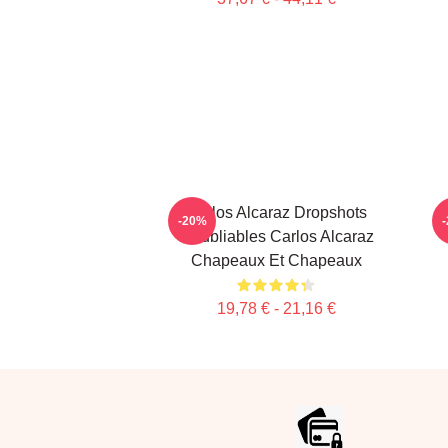
Carlos Alcaraz Dropshots
-20%
Inoubliables Carlos Alcaraz
Chapeaux Et Chapeaux
19,78 € - 21,16 €
Footer