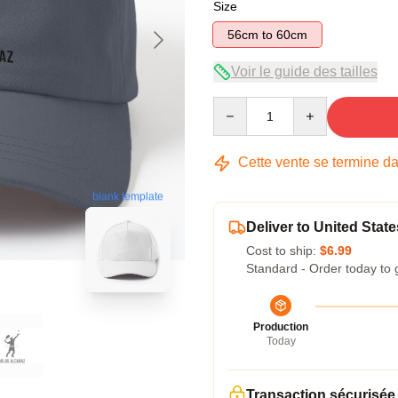
Size
56cm to 60cm
Voir le guide des tailles
Quantity
Cette vente se termine d
blank template
Deliver to United State
Cost to ship:
$6.99
Standard - Order today to 
Production
Today
Transaction sécurisée