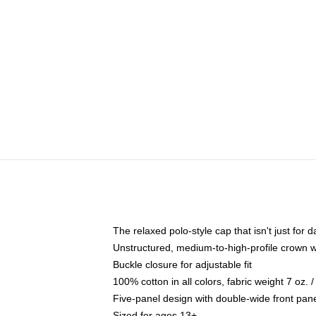
The relaxed polo-style cap that isn't just for
Unstructured, medium-to-high-profile crown wit
Buckle closure for adjustable fit
100% cotton in all colors, fabric weight 7 oz.
Five-panel design with double-wide front pane
Sized for ages 13+