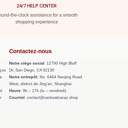
24/7 HELP CENTER
und-the-clock assistance for a smooth
shopping experience
Contactez-nous
Notre siège social
: 12790 High Bluff
nçus
Dr, San Diego, CA 92130
e.
Notre entrepôt
: No. 6464 Nanjing Road
West, district de Jing'an, Shanghai
et
Heure
: 9h – 17h (lu – vendredi)
r
Courriel
: contact@carlosalcaraz.shop