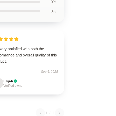
0%
0%
very satisfied with both the
ormance and overall quality of this
uct.
Sep 6, 2025
Elijah
Verified owner
1
/
1