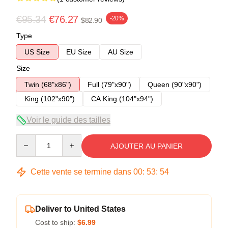
€95.34
€76.27
-20%
$82.90
Type
US Size
EU Size
AU Size
Size
Twin (68"x86")
Full (79"x90")
Queen (90"x90")
King (102"x90")
CA King (104"x94")
Voir le guide des tailles
Quantity
AJOUTER AU PANIER
Cette vente se termine dans
00
:
53
:
53
Deliver to United States
Cost to ship:
$6.99