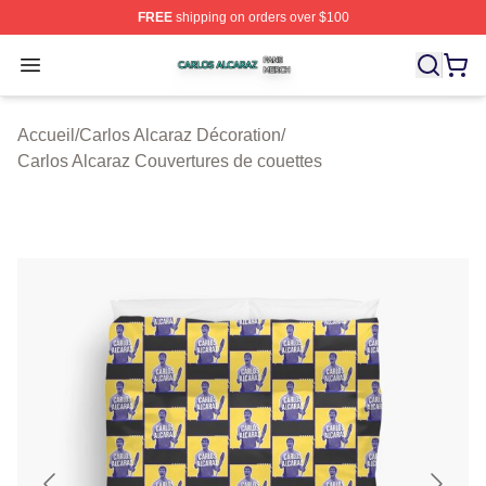
FREE
shipping on orders over $100
Carlos Alcaraz Shop ⚡️ Officially Licensed Carlos Alcar
Open menu
Accueil
/
Carlos Alcaraz Décoration
/
Carlos Alcaraz Couvertures de couettes