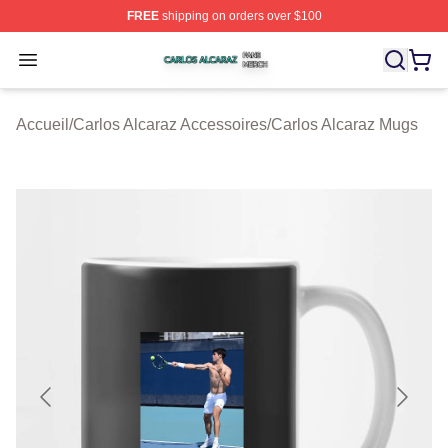
FREE
shipping on orders over $100
Carlos Alcaraz Shop ⚡️ Officially Licensed Carlos Alcar
Open menu
Accueil
/
Carlos Alcaraz Accessoires
/
Carlos Alcaraz Mugs