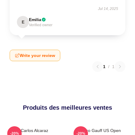
Jul 14, 2025
Emilia
E
Verified owner
Write your review
1
/
1
Produits des meilleures ventes
Carlos Alcaraz
Coco Gauff US Open
-20%
-20%