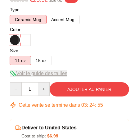
$26.00
Type
Ceramic Mug
Accent Mug
Color
Size
11 oz
15 oz
Voir le guide des tailles
Quantity
AJOUTER AU PANIER
Cette vente se termine dans
03
:
24
:
54
Deliver to United States
Cost to ship:
$6.99