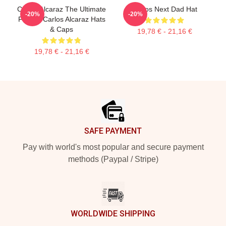
Carlos Alcaraz The Ultimate
Carlos Next Dad Hat
-20%
-20%
Fighter Carlos Alcaraz Hats
& Caps
19,78 € - 21,16 €
19,78 € - 21,16 €
Footer
SAFE PAYMENT
Pay with world's most popular and secure payment
methods (Paypal / Stripe)
WORLDWIDE SHIPPING