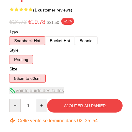
(1 customer reviews)
€24.73
€19.78
-20%
$21.50
Type
Snapback Hat
Bucket Hat
Beanie
Style
Printing
Size
56cm to 60cm
Voir le guide des tailles
Quantity
AJOUTER AU PANIER
Cette vente se termine dans
02
:
35
:
53