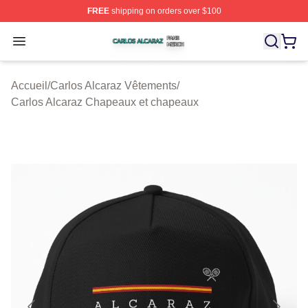
FREE
shipping on orders over $100
Carlos Alcaraz Shop ⚡️ Officially Licensed Carlos Alcar
Open menu
Accueil
/
Carlos Alcaraz Vêtements
/
Carlos Alcaraz Chapeaux et chapeaux