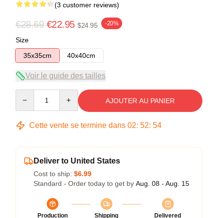
(3 customer reviews)
€28.69
€22.95
-20%
$24.95
Size
35x35cm
40x40cm
Voir le guide des tailles
Quantity
AJOUTER AU PANIER
Cette vente se termine dans
02
:
52
:
53
Deliver to United States
Cost to ship:
$6.99
Standard - Order today to get by
Aug. 08 - Aug. 15
Production
Shipping
Delivered