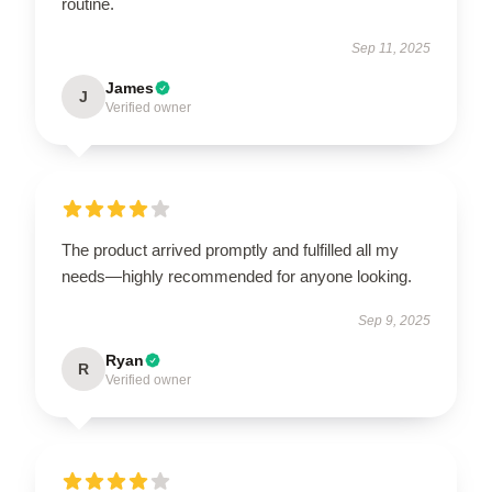
routine.
Sep 11, 2025
James
J
Verified owner
The product arrived promptly and fulfilled all my
needs—highly recommended for anyone looking.
Sep 9, 2025
Ryan
R
Verified owner