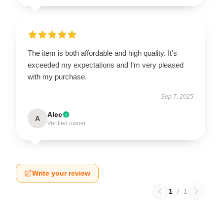
The item is both affordable and high quality. It’s
exceeded my expectations and I’m very pleased
with my purchase.
Sep 7, 2025
Alec
A
Verified owner
Write your review
1
/
1