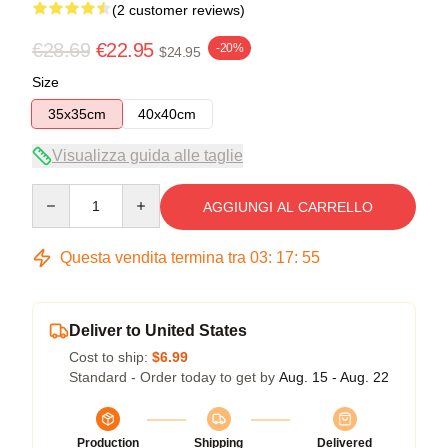
(2 customer reviews)
€28.69
€22.95
-20%
$24.95
Size
35x35cm
40x40cm
Visualizza guida alle taglie
Quantity
AGGIUNGI AL CARRELLO
Questa vendita termina tra
03
:
17
:
54
Deliver to United States
Cost to ship:
$6.99
Standard - Order today to get by
Aug. 15 - Aug. 22
Production
Shipping
Delivered