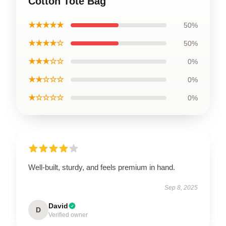
Cotton Tote Bag
★★★★★
50%
★★★★☆
50%
★★★☆☆
0%
★★☆☆☆
0%
★☆☆☆☆
0%
Well-built, sturdy, and feels premium in hand.
Sep 8, 2025
David
D
Verified owner