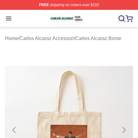
FREE
shipping on orders over $100
Carlos Alcaraz Shop ⚡️ Officially Licensed Carlos Alcar
Open menu
Home
/
Carlos Alcaraz Accessori
/
Carlos Alcaraz Borse