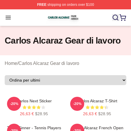
FREE
shipping on orders over $100
Carlos Alcaraz Shop ⚡️ Officially Licensed Carlos Alcar
Open menu
Carlos Alcaraz Gear di lavoro
Home
/
Carlos Alcaraz Gear di lavoro
Carlos Next Sticker
Carlos Alcaraz T-Shirt
-20%
-20%
26,63 €
$28.95
26,63 €
$28.95
Team Sinner - Tennis Players
Carlos Alcaraz French Open
-20%
-20%