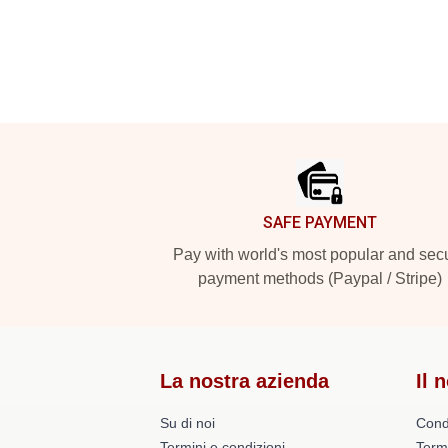
Footer
SAFE PAYMENT
Pay with world's most popular and sec
payment methods (Paypal / Stripe)
La nostra azienda
Il 
Su di noi
Cond
Termini e condizioni
Term