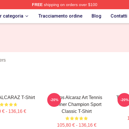
FREE
shipping on orders over $100
 Merch Store
r categoria
Tracciamento ordine
Blog
Contatti
ers
LCARAZ T-Shirt
Carlos Alcaraz Art Tennis
Tennis
-20%
-20%
Winner Champion Sport
 € - 136,16 €
Classic T-Shirt
105,80 € - 136,16 €