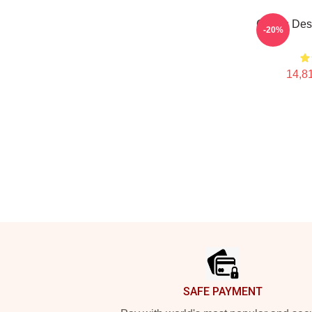
Carlos Des
-20%
14,81
Footer
SAFE PAYMENT