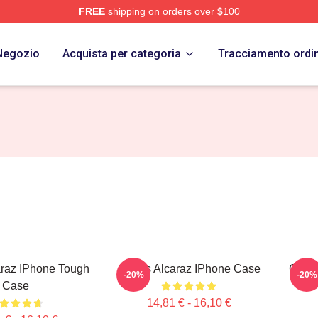
FREE
shipping on orders over $100
 Merch Store
Negozio
Acquista per categoria
Tracciamento ordi
araz IPhone Tough
Carlos Alcaraz IPhone Case
Carlo
-20%
-20%
Case
14,81 € - 16,10 €