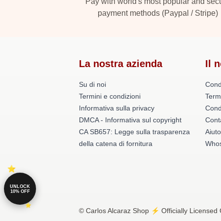
Pay with world's most popular and sec
payment methods (Paypal / Stripe)
La nostra azienda
Il 
Su di noi
Cond
Termini e condizioni
Term
Informativa sulla privacy
Condi
DMCA - Informativa sul copyright
Conta
CA SB657: Legge sulla trasparenza
Aiuto
della catena di fornitura
Whos
UNLOCK
10% OFF
© Carlos Alcaraz Shop ⚡️ Officially Licensed 