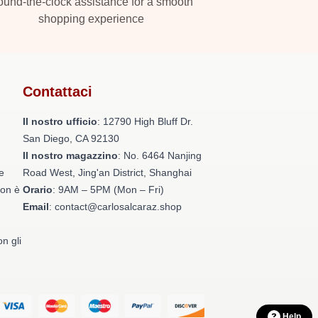
und-the-clock assistance for a smooth
shopping experience
Contattaci
Il nostro ufficio
: 12790 High Bluff Dr.
San Diego, CA 92130
Il nostro magazzino
: No. 6464 Nanjing
e
Road West, Jing'an District, Shanghai
non è
Orario
: 9AM – 5PM (Mon – Fri)
Email
: contact@carlosalcaraz.shop
on gli
Help