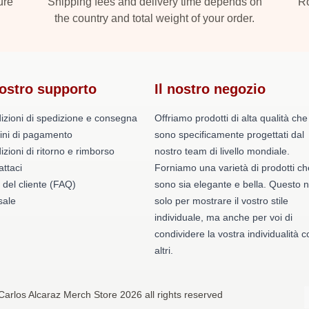
ure
Shipping fees and delivery time depends on
Ro
the country and total weight of your order.
nostro supporto
Il nostro negozio
izioni di spedizione e consegna
Offriamo prodotti di alta qualità che
ini di pagamento
sono specificamente progettati dal
zioni di ritorno e rimborso
nostro team di livello mondiale.
ttaci
Forniamo una varietà di prodotti ch
 del cliente (FAQ)
sono sia elegante e bella. Questo 
ale
solo per mostrare il vostro stile
individuale, ma anche per voi di
condividere la vostra individualità c
altri.
Carlos Alcaraz Merch Store 2026 all rights reserved