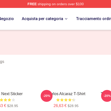
FREE
shipping on orders over $100
 Merch Store
Negozio
Acquista per categoria
Tracciamento ordi
ngs
 Next Sticker
Carlos Alcaraz T-Shirt
Team 
-20%
-20%
63 €
26,63 €
$28.95
$28.95