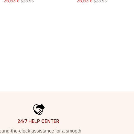
26,63 €
26,63 €
$28.95
$28.95
24/7 HELP CENTER
und-the-clock assistance for a smooth