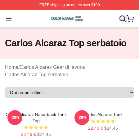
FREE
shipping on orders over $100
Carlos Alcaraz Shop ⚡️ Officially Licensed Carlos Alcar
Open menu
Carlos Alcaraz Top serbatoio
Home
/
Carlos Alcaraz Gear di lavoro
/
Carlos Alcaraz Top serbatoio
Carlos Alcaraz Racerback Tank
Carlos Alcaraz Tank
-20%
-20%
Top
22,49 €
$24.45
22,49 €
$24.45