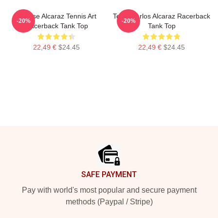
Intense Alcaraz Tennis Art
Tenis Carlos Alcaraz Racerback
-20%
-20%
Racerback Tank Top
Tank Top
22,49 €
$24.45
22,49 €
$24.45
Footer
SAFE PAYMENT
Pay with world's most popular and secure payment
methods (Paypal / Stripe)