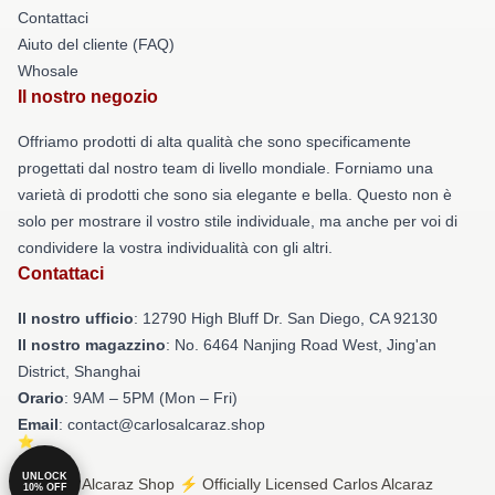
Contattaci
Aiuto del cliente (FAQ)
Whosale
Il nostro negozio
Offriamo prodotti di alta qualità che sono specificamente
progettati dal nostro team di livello mondiale. Forniamo una
varietà di prodotti che sono sia elegante e bella. Questo non è
solo per mostrare il vostro stile individuale, ma anche per voi di
condividere la vostra individualità con gli altri.
Contattaci
Il nostro ufficio
: 12790 High Bluff Dr. San Diego, CA 92130
Il nostro magazzino
: No. 6464 Nanjing Road West, Jing'an
District, Shanghai
Orario
: 9AM – 5PM (Mon – Fri)
Email
: contact@carlosalcaraz.shop
UNLOCK
© Carlos Alcaraz Shop ⚡️ Officially Licensed Carlos Alcaraz
10% OFF