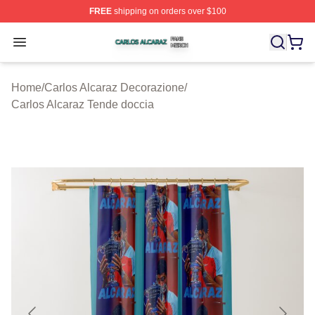
FREE
shipping on orders over $100
Carlos Alcaraz Shop ⚡️ Officially Licensed Carlos Alcar
Open menu
Home
/
Carlos Alcaraz Decorazione
/
Carlos Alcaraz Tende doccia