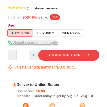
(1 customer reviews)
€44.56
€35.65
-20%
$38.75
Size
150x180cm
180x180cm
200x180cm
Visualizza guida alle taglie
Quantity
AGGIUNGI AL CARRELLO
Questa vendita termina tra
03
:
38
:
54
Deliver to United States
Cost to ship:
$6.99
Standard - Order today to get by
Aug. 03 - Aug. 10