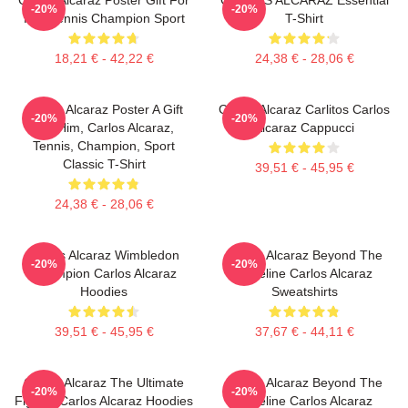
-20%
-20%
Him Tennis Champion Sport
T-Shirt
18,21 € - 42,22 €
24,38 € - 28,06 €
Carlos Alcaraz Poster A Gift
Carlos Alcaraz Carlitos Carlos
-20%
-20%
For Him, Carlos Alcaraz,
Alcaraz Cappucci
Tennis, Champion, Sport
Classic T-Shirt
39,51 € - 45,95 €
24,38 € - 28,06 €
Carlos Alcaraz Wimbledon
Carlos Alcaraz Beyond The
-20%
-20%
Champion Carlos Alcaraz
Baseline Carlos Alcaraz
Hoodies
Sweatshirts
39,51 € - 45,95 €
37,67 € - 44,11 €
Carlos Alcaraz The Ultimate
Carlos Alcaraz Beyond The
-20%
-20%
Fighter Carlos Alcaraz Hoodies
Baseline Carlos Alcaraz