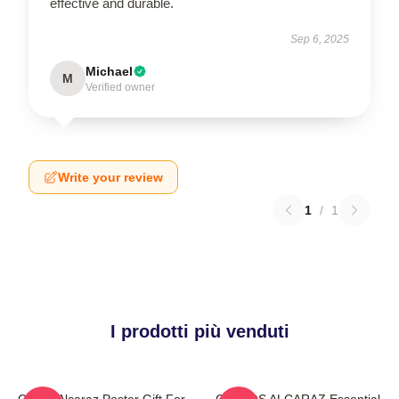
effective and durable.
Sep 6, 2025
Michael
M
Verified owner
Write your review
1
/
1
I prodotti più venduti
Carlos Alcaraz Poster Gift For
CARLOS ALCARAZ Essential