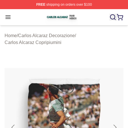
FREE
shipping on orders over $100
Carlos Alcaraz Shop ⚡️ Officially Licensed Carlos Alcar
Open menu
Home
/
Carlos Alcaraz Decorazione
/
Carlos Alcaraz Copripiumini