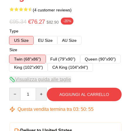
(4 customer reviews)
€95.34
€76.27
-20%
$82.90
Type
US Size
EU Size
AU Size
Size
Twin (68"x86")
Full (79"x90")
Queen (90"x90")
King (102"x90")
CA King (104"x94")
Visualizza guida alle taglie
Quantity
AGGIUNGI AL CARRELLO
Questa vendita termina tra
03
:
50
:
54
Deliver to United States