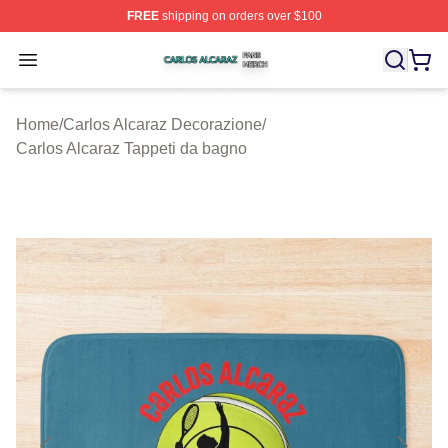
FREE
shipping on orders over $100
Carlos Alcaraz Shop ⚡️ Officially Licensed Carlos Alcar
Open menu
Home
/
Carlos Alcaraz Decorazione
/
Carlos Alcaraz Tappeti da bagno