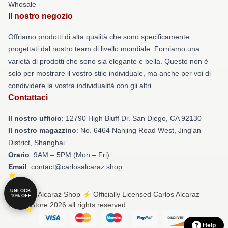
Whosale
Il nostro negozio
Offriamo prodotti di alta qualità che sono specificamente
progettati dal nostro team di livello mondiale. Forniamo una
varietà di prodotti che sono sia elegante e bella. Questo non è
solo per mostrare il vostro stile individuale, ma anche per voi di
condividere la vostra individualità con gli altri.
Contattaci
Il nostro ufficio
: 12790 High Bluff Dr. San Diego, CA 92130
Il nostro magazzino
: No. 6464 Nanjing Road West, Jing'an
District, Shanghai
Orario
: 9AM – 5PM (Mon – Fri)
Email
: contact@carlosalcaraz.shop
UNLOCK
© Carlos Alcaraz Shop ⚡️ Officially Licensed Carlos Alcaraz
10% OFF
Merch Store 2026 all rights reserved
Help