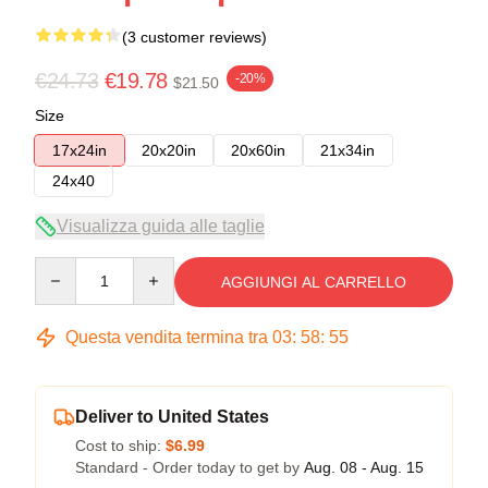
(3 customer reviews)
€24.73
€19.78
-20%
$21.50
Size
17x24in
20x20in
20x60in
21x34in
24x40
Visualizza guida alle taglie
Quantity
AGGIUNGI AL CARRELLO
Questa vendita termina tra
03
:
58
:
54
Deliver to United States
Cost to ship:
$6.99
Standard - Order today to get by
Aug. 08 - Aug. 15