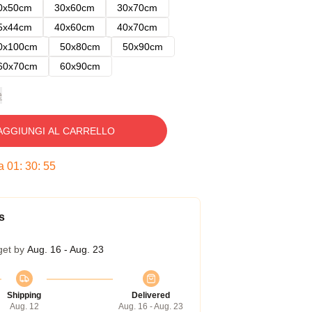
0x50cm
30x60cm
30x70cm
5x44cm
40x60cm
40x70cm
0x100cm
50x80cm
50x90cm
60x70cm
60x90cm
e
AGGIUNGI AL CARRELLO
ra
01
:
30
:
54
s
get by
Aug. 16 - Aug. 23
Shipping
Delivered
Aug. 12
Aug. 16 - Aug. 23