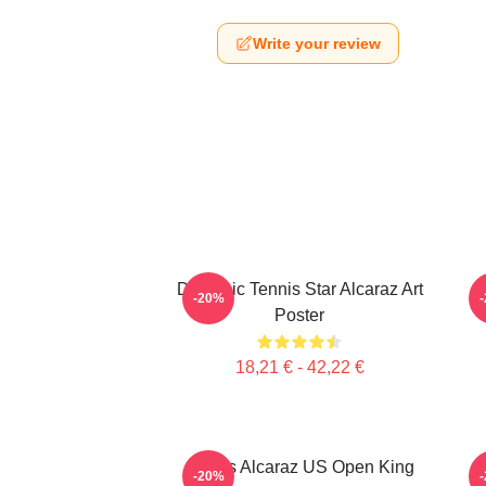
Write your review
Dynamic Tennis Star Alcaraz Art
C
-20%
Poster
18,21 € - 42,22 €
Carlos Alcaraz US Open King
-20%