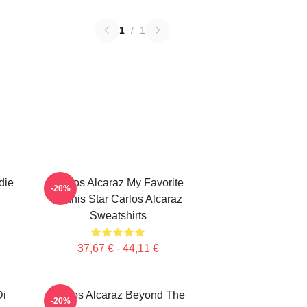
1
/
1
die
Carlos Alcaraz My Favorite
-20%
Tennis Star Carlos Alcaraz
Sweatshirts
37,67 € - 44,11 €
Di
Carlos Alcaraz Beyond The
-20%