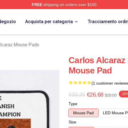
FREE
shipping on orders over $100
 Merch Store
Negozio
Acquista per categoria
Tracciamento ordi
Alcaraz Mouse Pads
Carlos Alcara
Mouse Pad
(1 customer reviews
€33.35
€26.68
-20
$29.00
Type
Mouse Pad
LED Mouse P
Size