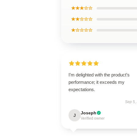
★★★☆☆
★★☆☆☆
★☆☆☆☆
I’m delighted with the product’s
performance; it exceeds my
expectations.
Sep 5,
Joseph
J
Verified owner