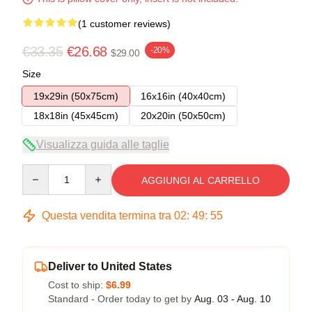
(1 customer reviews)
€33.35
€26.68
-20%
$29.00
Size
19x29in (50x75cm)
16x16in (40x40cm)
18x18in (45x45cm)
20x20in (50x50cm)
Visualizza guida alle taglie
Quantity
AGGIUNGI AL CARRELLO
Questa vendita termina tra
02
:
49
:
54
Deliver to United States
Cost to ship:
$6.99
Standard - Order today to get by
Aug. 03 - Aug. 10