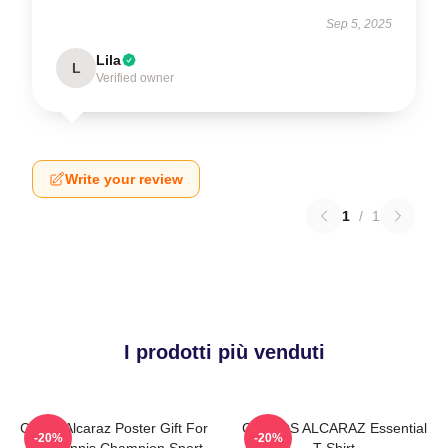
Sep 5, 2025
Lila
L
Verified owner
Write your review
1
/
1
I prodotti più venduti
Carlos Alcaraz Poster Gift For
CARLOS ALCARAZ Essential
-20%
-20%
Him Tennis Champion Sport
T-Shirt