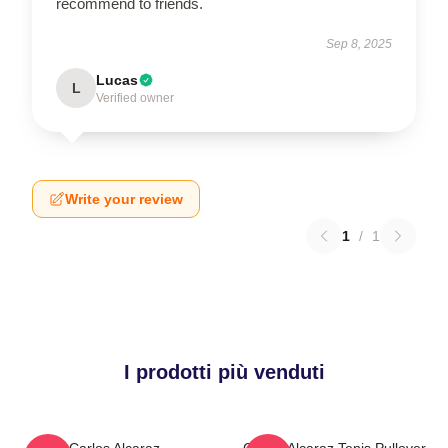
recommend to friends.
Sep 8, 2025
Lucas
L
Verified owner
Write your review
1
/
1
I prodotti più venduti
Carlos Alcaraz
Carlos Alcaraz Tenis Pullover