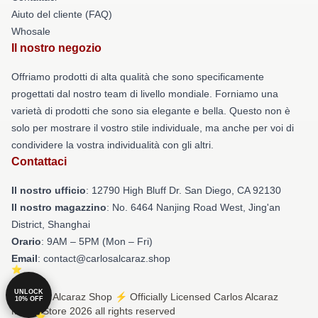
Aiuto del cliente (FAQ)
Whosale
Il nostro negozio
Offriamo prodotti di alta qualità che sono specificamente
progettati dal nostro team di livello mondiale. Forniamo una
varietà di prodotti che sono sia elegante e bella. Questo non è
solo per mostrare il vostro stile individuale, ma anche per voi di
condividere la vostra individualità con gli altri.
Contattaci
Il nostro ufficio
: 12790 High Bluff Dr. San Diego, CA 92130
Il nostro magazzino
: No. 6464 Nanjing Road West, Jing'an
District, Shanghai
Orario
: 9AM – 5PM (Mon – Fri)
Email
: contact@carlosalcaraz.shop
UNLOCK
© Carlos Alcaraz Shop ⚡️ Officially Licensed Carlos Alcaraz
10% OFF
Merch Store 2026 all rights reserved