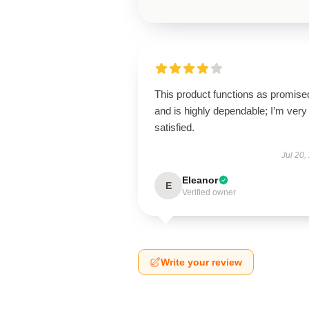
This product functions as promise
and is highly dependable; I’m very
satisfied.
Jul 20,
Eleanor
E
Verified owner
Write your review