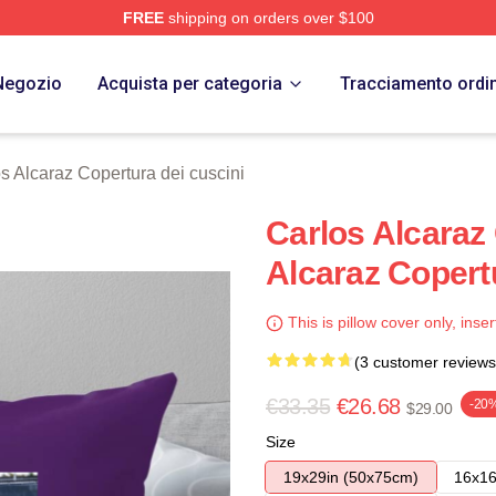
FREE
shipping on orders over $100
 Merch Store
Negozio
Acquista per categoria
Tracciamento ordi
s Alcaraz Copertura dei cuscini
Carlos Alcaraz 
Alcaraz Copert
This is pillow cover only, inser
(3 customer reviews
€33.35
€26.68
-20
$29.00
Size
19x29in (50x75cm)
16x16