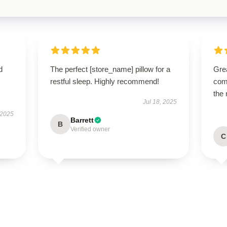
d
The perfect [store_name] pillow for a
Grea
restful sleep. Highly recommend!
com
the 
Jul 18, 2025
 2025
Barrett
B
Verified owner
C