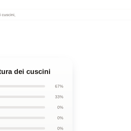
 cuscini
,
tura dei cuscini
67%
33%
0%
0%
0%