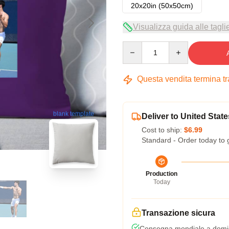
20x20in (50x50cm)
Visualizza guida alle tagli
Quantity
Questa vendita termina t
blank template
Deliver to United State
Cost to ship:
$6.99
Standard - Order today to 
Production
Today
Transazione sicura
Consegna mondiale a domic