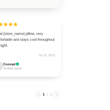
t [store_name] pillow, very
fortable and stays cool throughout
night.
Jul 16, 2025
Conrad
Verified owner
1
/
1