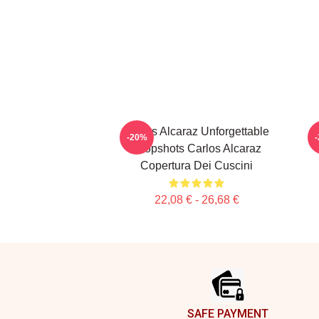
Carlos Alcaraz Unforgettable
-20%
Dropshots Carlos Alcaraz
Copertura Dei Cuscini
22,08 € - 26,68 €
Footer
SAFE PAYMENT