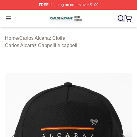
FREE
shipping on orders over $100
Carlos Alcaraz Shop ⚡️ Officially Licensed Carlos Alcar
Open menu
Home
/
Carlos Alcaraz Cloth
/
Carlos Alcaraz Cappelli e cappelli