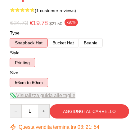
(1 customer reviews)
€24.73
€19.78
-20%
$21.50
Type
Snapback Hat
Bucket Hat
Beanie
Style
Printing
Size
56cm to 60cm
Visualizza guida alle taglie
Quantity
AGGIUNGI AL CARRELLO
Questa vendita termina tra
03
:
21
:
54