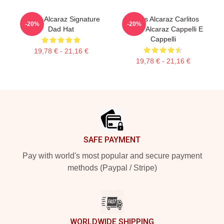
Carlos Alcaraz Signature
Carlos Alcaraz Carlitos
-20%
-20%
Dad Hat
Carlos Alcaraz Cappelli E
Cappelli
19,78 € - 21,16 €
19,78 € - 21,16 €
Footer
SAFE PAYMENT
Pay with world's most popular and secure payment
methods (Paypal / Stripe)
WORLDWIDE SHIPPING