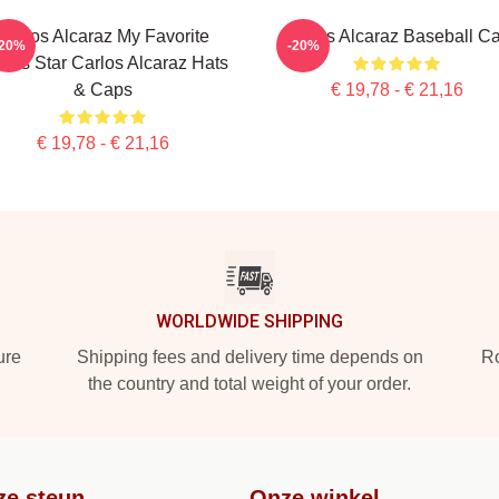
Carlos Alcaraz My Favorite
Carlos Alcaraz Baseball C
-20%
-20%
nnis Star Carlos Alcaraz Hats
& Caps
€ 19,78 - € 21,16
€ 19,78 - € 21,16
WORLDWIDE SHIPPING
ure
Shipping fees and delivery time depends on
Ro
the country and total weight of your order.
ze steun
Onze winkel