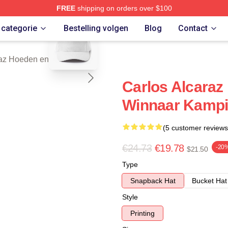
FREE
shipping on orders over $100
blank template
 Merch Store
 categorie
Bestelling volgen
Blog
Contact
raz Hoeden en caps
Carlos Alcaraz
Winnaar Kampi
(5 customer reviews
€24.73
€19.78
-20
$21.50
Type
Snapback Hat
Bucket Hat
Style
Printing