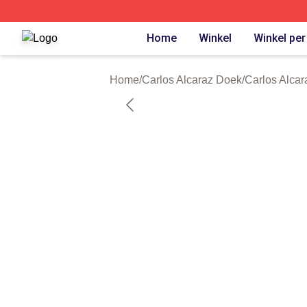
Carlos Alcaraz Shop ⚡️ Officially Licensed Carlos Alcaraz
Home
Winkel
Winkel per
Home
/
Carlos Alcaraz Doek
/
Carlos Alca