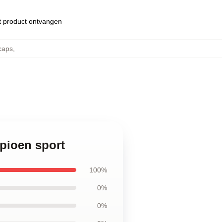
et product ontvangen
caps
,
mpioen sport
100%
0%
0%