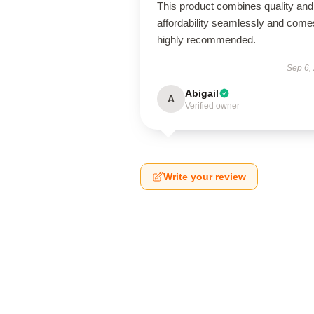
This product combines quality and
affordability seamlessly and come
highly recommended.
Sep 6,
Abigail
A
Verified owner
Write your review