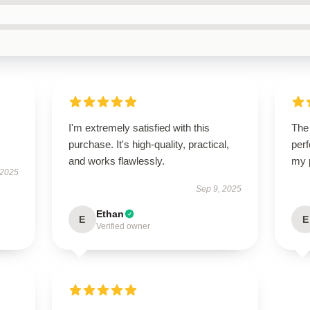
I'm extremely satisfied with this
The 
purchase. It's high-quality, practical,
perf
and works flawlessly.
my 
 2025
Sep 9, 2025
Ethan
E
E
Verified owner