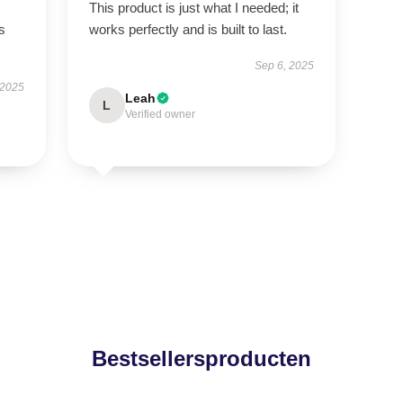
This product is just what I needed; it
s
works perfectly and is built to last.
Sep 6, 2025
 2025
Leah
L
Verified owner
Bestsellersproducten