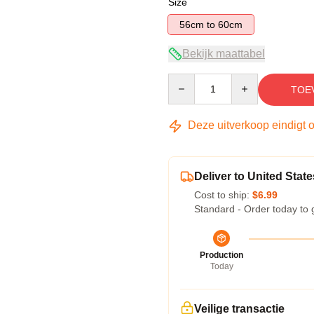
Size
56cm to 60cm
Bekijk maattabel
Quantity
TOE
Deze uitverkoop eindigt 
Deliver to United State
Cost to ship:
$6.99
Standard - Order today to 
Production
Today
Veilige transactie