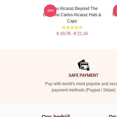
Carlos Alcaraz Beyond The
-20%
Baseline Carlos Alcaraz Hats &
Te
Caps
€ 19,78 - € 21,16
Footer
SAFE PAYMENT
Pay with world's most popular and sec
payment methods (Paypal / Stripe)
Ons bedrijf
On