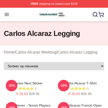
FREE
shipping on orders over $100
Carlos Alcaraz Shop ⚡️ Officially Licensed Carlos Alcar
Open menu
Carlos Alcaraz Legging
Home
/
Carlos Alcaraz Werktuig
/
Carlos Alcaraz Legging
Carlos Next Sticker
Carlos Alcaraz T-Shirt
-20%
-20%
€ 26,63
$28.95
€ 26,63
$28.95
Team Sinner - Tennis Players
Carlos Alcaraz French Open
-20%
-20%