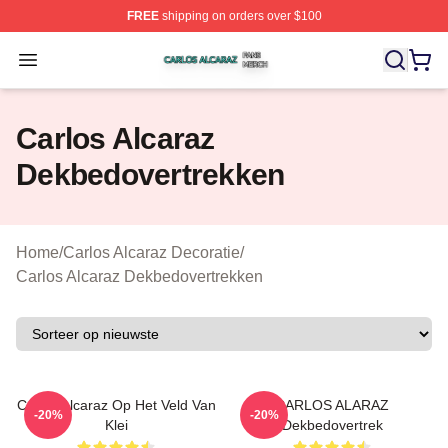
FREE
shipping on orders over $100
Carlos Alcaraz Shop ⚡️ Officially Licensed Carlos Alcar
Open menu
Carlos Alcaraz
Dekbedovertrekken
Home
/
Carlos Alcaraz Decoratie
/
Carlos Alcaraz Dekbedovertrekken
Carlos Alcaraz Op Het Veld Van
CARLOS ALARAZ
-20%
-20%
Klei
Dekbedovertrek