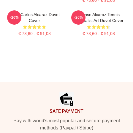
€ 73,60 - € 91,08
Tenis Carlos Alcaraz Duvet
Intense Alcaraz Tennis
-20%
-20%
Cover
Minimalist Art Duvet Cover
€ 73,60 - € 91,08
€ 73,60 - € 91,08
Footer
SAFE PAYMENT
Pay with world's most popular and secure payment
methods (Paypal / Stripe)