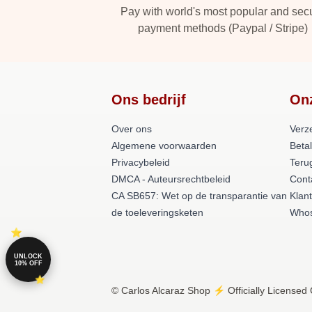
Pay with world's most popular and sec
payment methods (Paypal / Stripe)
Ons bedrijf
On
Over ons
Verz
Algemene voorwaarden
Beta
Privacybeleid
Teru
DMCA - Auteursrechtbeleid
Cont
CA SB657: Wet op de transparantie van
Klan
de toeleveringsketen
Whos
UNLOCK
10% OFF
© Carlos Alcaraz Shop ⚡️ Officially Licensed 