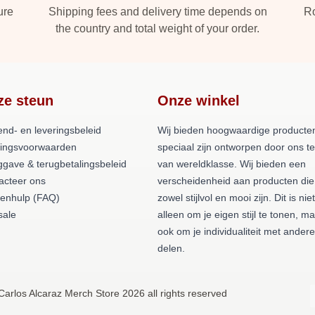
ure
Shipping fees and delivery time depends on
Ro
the country and total weight of your order.
ze steun
Onze winkel
end- en leveringsbeleid
Wij bieden hoogwaardige producten
lingsvoorwaarden
speciaal zijn ontworpen door ons 
ggave & terugbetalingsbeleid
van wereldklasse. Wij bieden een
acteer ons
verscheidenheid aan producten die
tenhulp (FAQ)
zowel stijlvol en mooi zijn. Dit is niet
ale
alleen om je eigen stijl te tonen, m
ook om je individualiteit met andere
delen.
Carlos Alcaraz Merch Store 2026 all rights reserved