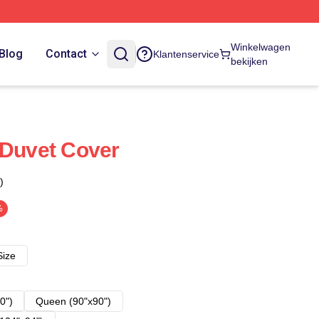
Winkelwagen
Blog
Contact
Klantenservice
bekijken
 Duvet Cover
)
%
Size
0")
Queen (90"x90")