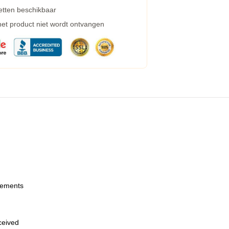
etten beschikbaar
 het product niet wordt ontvangen
urements
eceived