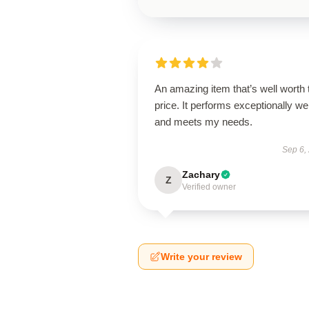
An amazing item that’s well worth 
price. It performs exceptionally wel
and meets my needs.
Sep 6,
Zachary
Z
Verified owner
Write your review