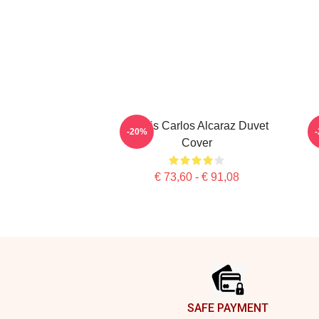
Tennis Carlos Alcaraz Duvet
-20%
Cover
€ 73,60 - € 91,08
Footer
SAFE PAYMENT