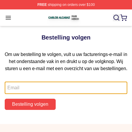
FREE
shipping on orders over $100
Carlos Alcaraz Shop ⚡️ Officially Licensed Carlos Alcar
Open menu
Bestelling volgen
Om uw bestelling te volgen, vult u uw facturerings-e-mail in
het onderstaande vak in en drukt u op de volgknop. Wij
sturen u een e-mail met een overzicht van uw bestellingen.
E-mail
Bestelling volgen
Footer