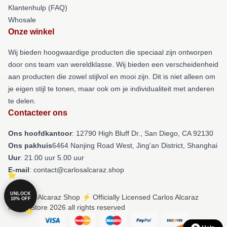
Klantenhulp (FAQ)
Whosale
Onze winkel
Wij bieden hoogwaardige producten die speciaal zijn ontworpen
door ons team van wereldklasse. Wij bieden een verscheidenheid
aan producten die zowel stijlvol en mooi zijn. Dit is niet alleen om
je eigen stijl te tonen, maar ook om je individualiteit met anderen
te delen.
Contacteer ons
Ons hoofdkantoor
: 12790 High Bluff Dr., San Diego, CA 92130
Ons pakhuis
6464 Nanjing Road West, Jing'an District, Shanghai
Uur
: 21.00 uur 5.00 uur
E-mail
: contact@carlosalcaraz.shop
UNLOCK
© Carlos Alcaraz Shop ⚡️ Officially Licensed Carlos Alcaraz
10% OFF
Merch Store 2026 all rights reserved